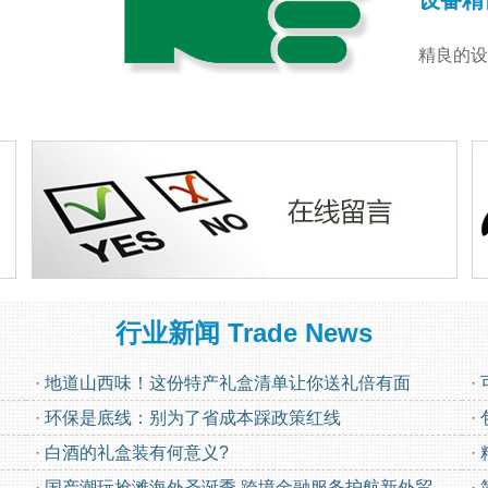
设备精
精良的设
行业新闻
Trade News
·
地道山西味！这份特产礼盒清单让你送礼倍有面
·
·
环保是底线：别为了省成本踩政策红线
·
·
白酒的礼盒装有何意义?
·
·
国产潮玩抢滩海外圣诞季 跨境金融服务护航新外贸
·